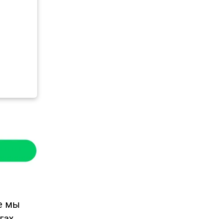
е мы
гах