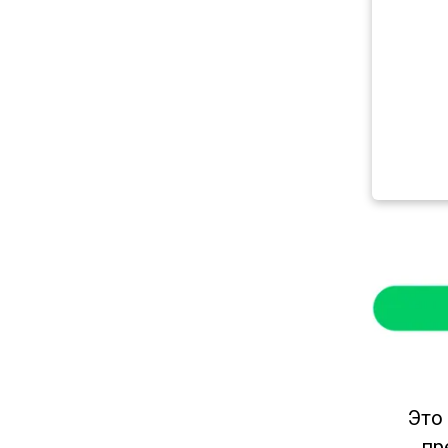
Это
пр