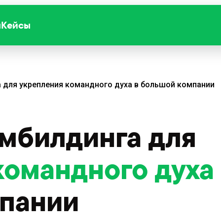
ы
Кейсы
а для укрепления командного духа в большой компании
имбилдинга для
командного духа
пании