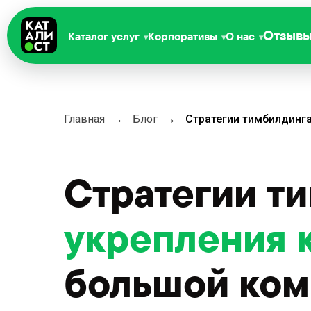
Отзыв
Каталог услуг
Корпоративы
О нас
Главная
→
Блог
→
Стратегии тимбилдинг
Стратегии т
укрепления 
большой ком