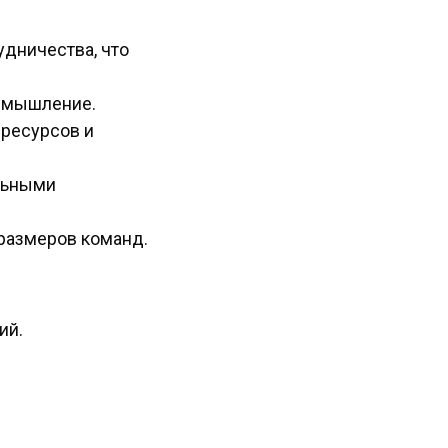
удничества, что
е мышление.
 ресурсов и
льными
 размеров команд.
ий.