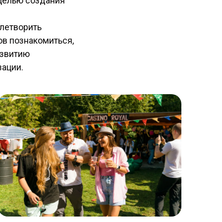
 целью создания
влетворить
ов познакомиться,
азвитию
зации.