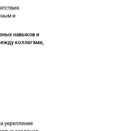
ятствия.
сным и
азных навыков и
между коллегами,
а укрепление