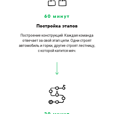
60 минут
Постройка этапов
Построение конструкций. Каждая команда
отвечает за свой этап цепи. Одни строят
Реквизит и
что
автомобиль и горки, другие строят лестницу,
входит
в тимбилдинг
с которой катится мяч.
Команды получают полный комплект
всех инструментов и материалов
20 минут