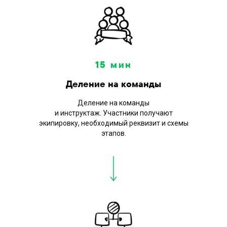
15 мин
Деление на команды
Фото
этапов
Деление на команды
и инструктаж. Участники получают
экипировку, необходимый реквизит и схемы
Команды строят свои этапы по
этапов.
инструкциям с помощью наших
аниматоров и ведущего