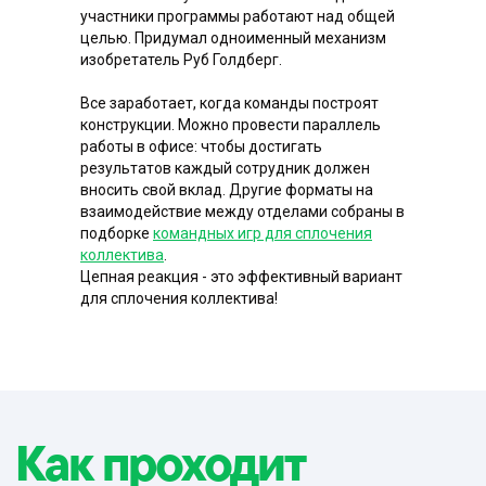
участники программы работают над общей
Посмотрите видео как проходит
целью. Придумал одноименный механизм
изобретатель Руб Голдберг.
тимбилдинг Машина Голддберга
Все заработает, когда команды построят
конструкции. Можно провести параллель
работы в офисе: чтобы достигать
результатов каждый сотрудник должен
вносить свой вклад. Другие форматы на
взаимодействие между отделами собраны в
подборке
командных игр для сплочения
коллектива
.
Этапы
канонны
Цепная реакция - это эффективный вариант
для сплочения коллектива!
Голдберга
Общая продолжительность с
приветствием и финалом более
двух часов