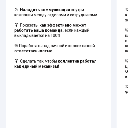
🎯
Наладить коммуникации
внутри

компании между отделами и сотрудниками
к
з
🎯
Показать,
как эффективно может
работать ваша команда,
если каждый

выкладывается на 100%
к
н
🎯 Поработать над личной и коллективной
к
ответственностью
к
🎯
Сделать так, чтобы
коллектив работал

как единый механизм!
ц
О
к

у