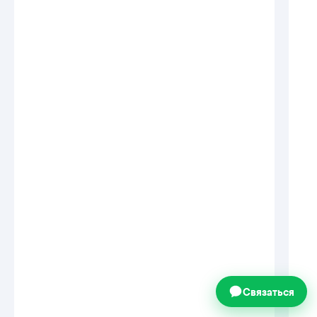
Повышаем
сплоченность и
мотивацию коллектива
Связаться
в 2-3 раза