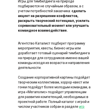
Игры для тимбилдинга на природе
подбираются не случайным образом, а с
учетом потребностей заказчика:
сделать
акцент на разрешении конфликтов,
раскрыть творческий потенциал, усилить
соревновательный момент или улучшить
командное взаимодействие.
Агентство Каталист подберет программу
мероприятия, квесты, бизнес-игры или
доработает готовый сценарий тимбилдинга
на природе для сотрудников именно вашей
команды исходя из возраста и направления
деятельности.
Создание корпоративной картины подойдет
творческим коллективам, хоррор-квест или
гонки подойдут более молодым командам, а
Полезные
подарки
игра «Мегаполис» подойдет управленцам
для развития компетенций, необходимых в
проектной работе. Полный каталог с игрой и
числом участников собран в разделе
игр