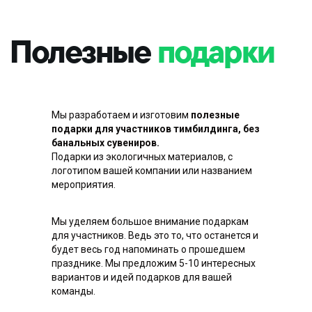
Мы разработаем и изготовим
полезные
подарки для участников тимбилдинга, без
банальных сувениров.
Подарки из экологичных материалов, с
Посмотрите видео с проектов,
логотипом вашей компании или названием
чтобы лучше почувствовать
мероприятия.
атмосферу на наших тимбилдингах и
увидеть, что говорят клиенты и
Мы уделяем большое внимание подаркам
Контакты
участники
для участников. Ведь это то, что останется и
будет весь год напоминать о прошедшем
празднике. Мы предложим 5-10 интересных
+7 (991) 150-10-
01
вариантов и идей подарков для вашей
info@catalystrussia.ru
команды.