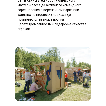
быть каким угодно
: от кулинарного
мастер-класса до активного командного
соревнования в веревочном парке или
заплыва на пиратских лодках, где
Частые
вопросы
проявляются взаимовыручка,
целеустремленность и лидерские качества
Вопросы, которые нам задают при
игроков.
подготовке тимбилдингов на природе