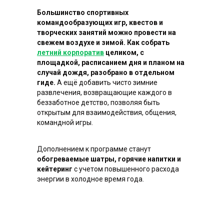
Большинство спортивных
командообразующих игр, квестов и
творческих занятий можно провести на
свежем воздухе и зимой. Как собрать
летний корпоратив
целиком, с
площадкой, расписанием дня и планом на
случай дождя, разобрано в отдельном
гиде.
А ещё добавить чисто зимние
развлечения, возвращающие каждого в
беззаботное детство, позволяя быть
открытым для взаимодействия, общения,
командной игры.
Что
получают
Дополнением к программе станут
участники
наших
обогреваемые шатры, горячие напитки и
кейтеринг
с учетом повышенного расхода
тимбилдингов
энергии в холодное время года.
Психологическую разгрузку