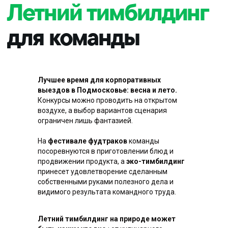
Где провести
выездной
тимбилдинг?
Лучшее время для корпоративных
Подходящие площадки для
выездов в Подмосковье: весна и лето.
проведения. У нас большой выбор
Конкурсы можно проводить на открытом
проверенных площадок в Москве и
воздухе, а выбор вариантов сценария
Подмосковье:
ограничен лишь фантазией.
На
фестивале фудтраков
команды
посоревнуются в приготовлении блюд и
продвижении продукта, а
эко-тимбилдинг
принесет удовлетворение сделанным
собственными руками полезного дела и
видимого результата командного труда.
Летний тимбилдинг на природе может