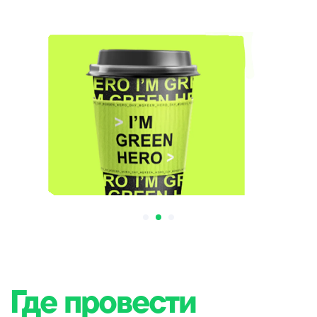
Max
Telegram
_
Получите моментальный ответ в
мессенджер с 8 до 22 ежедневно
Россия, Москва, Берсеневская
набережная, 6, стр. 3
ИП Варламова Мария Вадимовна,
ИНН 772865086700