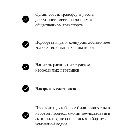
Организовать трансфер и учесть
доступность места на личном и
общественном транспорте
Подобрать игры и конкурсы, достаточное
Повышаем
количество опытных аниматоров
сплоченность и
мотивацию коллектива
Написать расписание с учетом
необходимых перерывов
в 2-3 раза
Накормить участников
Проследить, чтобы все были вовлечены в
игровой процесс, смогли поучаствовать в
активностях, не оставшись «за бортом»
командной лодки
Видео
тимбилдингов